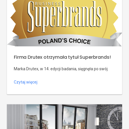
przedsiębiorcy, celebryci i znane osobistości, jak Marek
Kondrat – aktor, scenarzysta, przedsiębiorca i reżyser
oraz […]
Firma Drutex otrzymała tytuł Superbrands!
Marka Drutex, w 14. edycji badania, sięgnęła po swój
szósty z kolei tytuł Superbrands. Ta nagroda jest
Czytaj więcej
efektem wieloletniej pracy i oddania swoim klientom.
Badanie Superbrands zostało w tym roku
przeprowadzone na próbie dwóch tysięcy firm, które
były oceniane przez ekspertów z najważniejszej
organizacji biznesowej w Polsce – Konfederacji
Lewiatan. Ocenili oni takie parametry, jak: […]