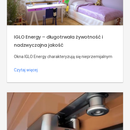
IGLO Energy – długotrwała żywotność i
nadzwyczajna jakość
Okna IGLO Energy charakteryzują się nieprzemijalnym
designem, długoletnią żywotnością i wyjątkową
Czytaj więcej
jakością. Ponadto współczynnik przenikania ciepła jest
w oknach IGLO Energy niski, co świadczy o tym, że
kupując te okna, dbasz o środowisko. Warto podkreślić,
że okna IGLO Energy wyróżnia trwałość. Zastosowano
w nich również bardzo dobre parametry izolacji
akustycznej oraz izolacji termicznej. Co jeszcze […]