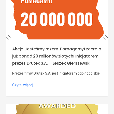
Akcja Jesteśmy razem. Pomagamy! zebrała
już ponad 20 milionów złotych! Inicjatorem
prezes Drutex S.A. – Leszek Gierszewski
Prezes firmy Drutex S.A. jest inicjatorem ogólnopolskiej
akcji Jesteśmy razem. Pomagamy!, która dzięki swojej
Czytaj więcej
działalności zebrała i przekazała polskim szpitalom
pomoc o wartości przekraczającej 20 milionów złotych!
To wynik tak nieoczekiwany, że zaskoczeni są nawet
koordynatorzy całej akcji. Inicjatywę wsparli