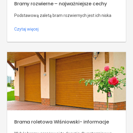
Bramy rozwierne – najważniejsze cechy
Podstawową zaletą bram rozwiernych jest ich niska
cena. Są bowiem najbardziej ekonomicznymi bramami
Czytaj więcej
garażowymi. Ich konstrukcja jest trwała, stabilna i
prosta, więc niewątpliwie posłużą nam przez wiele
długich lat. Bramy rozwierne nie są jednak popularne,
gdyż nie mają napędu oraz do ich otwierania konieczna
jest duża ilość wolnego miejsca na podjeździe. Wynika
to z ich […]
Brama roletowa Wiśniowski- informacje