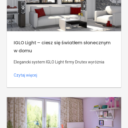
IGLO Light – ciesz się światłem słonecznym
w domu
Elegancki system IGLO Light firmy Drutex wyróżnia
ponadczasowy design i wąski profil ramy. W
Czytaj więcej
zestawieniu z tradycyjnymi oknami, przez nasze
przenika znacznie więcej światła do wnętrza domu.
Dlatego doskonale sprawdzą się w nowoczesnym
budownictwie oraz w miejscach, gdzie zależy nam na
dużej ilości światła. Aktualnie produkowane okna mają
zdecydowanie lepsze parametry od tych
produkowanych dawniej. […]