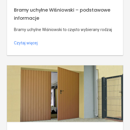
Bramy uchylne Wiśniowski – podstawowe
informacje
Bramy uchylne Wiśniowski to często wybierany rodzaj
bram garażowych. Inna, spotykana nazwa tych bram to
Czytaj więcej
bramy podnoszone. Ich otwieranie polega na ręcznym
uniesieniu skrzydła bramy do góry. Wysuwa się ona
przed budynek, a następnie przesuwa się pod sufit
garażu. W związku z tym, do jej otworzenia potrzeba
wolnego miejsca na podjeździe. Dlatego samochód
powinien stać […]