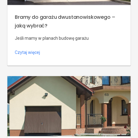
Bramy do garażu dwustanowiskowego –
jaką wybrać?
Jeśli mamy w planach budowę garażu
dwustanowiskowego, należy również podjąć decyzję
Czytaj więcej
dotyczącą wyboru bramy do garażu. Może być ona
pojedyncza lub podwójna. Decyzja zależy od naszych
potrzeb, upodobań oraz możliwości finansowych. Warto
wziąć pod uwagę, że zdarzają się sytuacje, kiedy z
różnych powodów (na przykład braku prądu) konieczne
jest otworzenie bramy do garażu ręcznie. Do […]