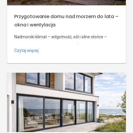
Przygotowanie domu nad morzem do lata –
okna i wentylacja
Nadmorski klimat – wilgotność, sól i silne słońce –
wymaga od właścicieli domów w Świnoujściu,
Czytaj więcej
Międzyzdrojach i okolicach szczególnej dbałości o okna
na lato. Przygotowanie domu nad morzem do lata to
nie tylko mycie szyb i sprawdzenie uszczelek: to także
wentylacja nadmorska (nawiewniki odporne na wilgoć i
sól), pielęgnacja okuć antykorozyjnych i ewentualna
wymiana stolarki […]