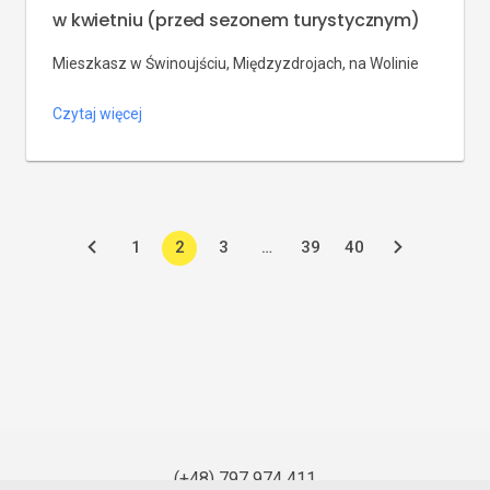
w kwietniu (przed sezonem turystycznym)
Mieszkasz w Świnoujściu, Międzyzdrojach, na Wolinie
czy w Kamieniu Pomorskim? Planujesz wymianę okien?
Czytaj więcej
Marzec to ostatni spokojny moment przed sezonem
turystycznym. W kwietniu i maju łączy się szczyt
sezonu remontowego z początkiem ruchu
turystycznego – rosną kolejki, ceny i trudniej o wolny
1
2
3
…
39
40
termin u monterów. Zamów okna teraz, zaplanuj
montaż na kwietniu i ciesz się […]
(+48) 797 974 411