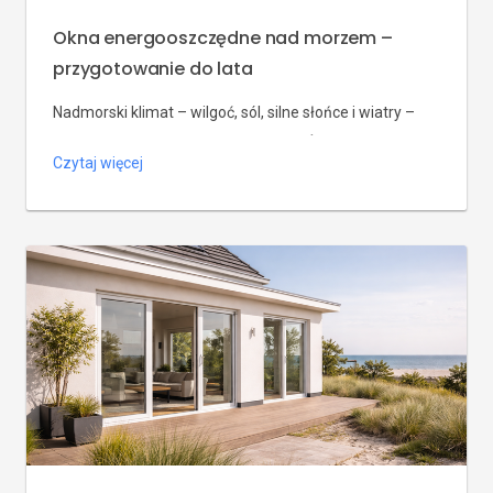
Okna energooszczędne nad morzem –
przygotowanie do lata
Nadmorski klimat – wilgoć, sól, silne słońce i wiatry –
przyspiesza starzenie się stolarki. W Świnoujściu,
Czytaj więcej
Międzyzdrojach i okolicach okna energooszczędne nad
morzem muszą łączyć dobrą izolację z odpornością na
korozję i działanie aerozolu morskiego. Przygotowanie
do lata to dobry moment, żeby wymienić stare okna na
modele, które latem ograniczą nagrzewanie, a przez
cały rok […]