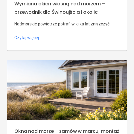
Wymiana okien wiosną nad morzem –
przewodnik dla Świnoujścia i okolic
Nadmorskie powietrze potrafi w kilka lat zniszczyć
stare okucia i ramy – w Świnoujściu, Międzyzdrojach i
Czytaj więcej
okolicach właściciele domów często zauważają korozję,
wilgoć i przewiewy właśnie po zimie. Wymiana okien
nad morzem wiosną to moment, w którym pogoda
sprzyja montażowi, a nowe okna z odpornymi okucami i
dobrym uszczelnieniem od razu chronią wnętrze przed
solą […]
Okna nad morze – zamów w marcu, montaż