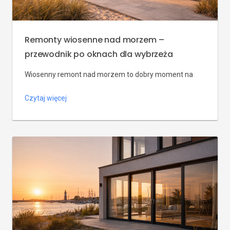
Remonty wiosenne nad morzem –
przewodnik po oknach dla wybrzeża
Wiosenny remont nad morzem to dobry moment na
wymianę okien, jeśli wcześniej zaplanujesz pomiar,
Czytaj więcej
kolejność prac, wentylację, rolety i odbiór montażu.