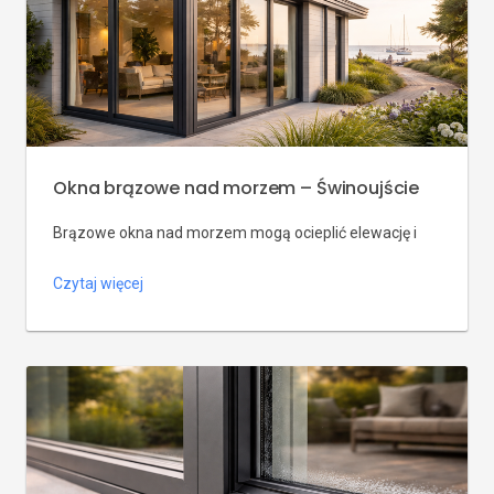
Okna brązowe nad morzem – Świnoujście
Brązowe okna nad morzem mogą ocieplić elewację i
wnętrze, ale odcień trzeba dobrać do światła, dachu,
Czytaj więcej
drzwi, rolet i parametrów technicznych.