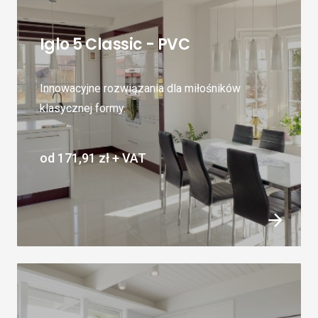
Iglo 5 Classic - PVC
Innowacyjne rozwiązania dla miłośników
klasycznej formy.
od
171,91 zł
+ VAT