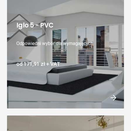
Iglo 5 - PVC
Odpowiedni wybór dla wymagających.
od
171,91 zł
+ VAT