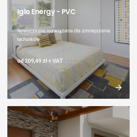
Iglo Energy - PVC
Nowoczesne rozwiązania dla zmniejszenia
rachunków.
od
209,49 zł
+ VAT