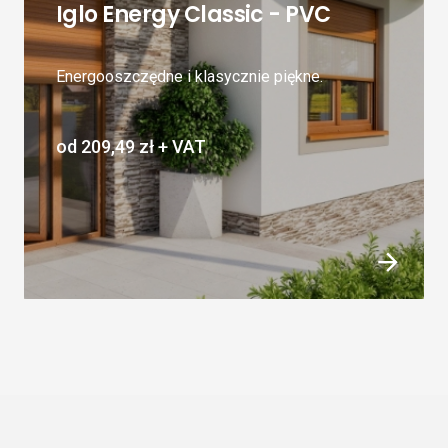
Iglo Energy Classic - PVC
Energooszczędne i klasycznie piękne.
od
209,49 zł
+ VAT