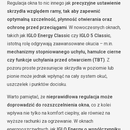
Regulacja okna to nic innego jak
precyzyjne ustawienie
skrzydła względem ramy, tak aby zapewnić
optymalną szczelność, płynność otwierania oraz
ochronę przed przeciągami
. W nowoczesnych oknach,
takich jak
IGLO Energy Classic
czy
IGLO 5 Classic
,
istotną rolę odgrywają zaawansowane okucia – m.in.
mechanizmy stopniowanego uchyłu, hamulce cierne
czy funkcje uchylania przed otwarciem (TBT)
. Z
pozoru proste przesunięcie skrzydła w poziomie lub
pionie może jednak wpłynąć na cały system okuć,
uszczelek i punktów docisku.
Warto pamiętać, że
nieprawidłowa regulacja może
doprowadzić do rozszczelnienia okna
, co z kolei
wpływa nie tylko na komfort cieplny, ale również na
wyższe rachunki za ogrzewanie. W oknach
energooszczędnych, jak
IGLO Energy o współczynniku