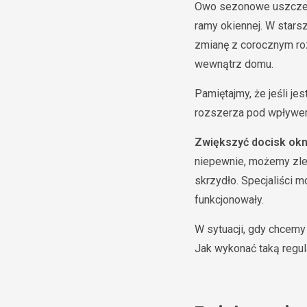
Owo sezonowe uszczeln
ramy okiennej. W stars
zmianę z corocznym roz
wewnątrz domu.
Pamiętajmy, że jeśli j
rozszerza pod wpływem 
Zwiększyć docisk ok
niepewnie, możemy zlec
skrzydło. Specjaliści 
funkcjonowały.
W sytuacji, gdy chcem
Jak wykonać taką regul