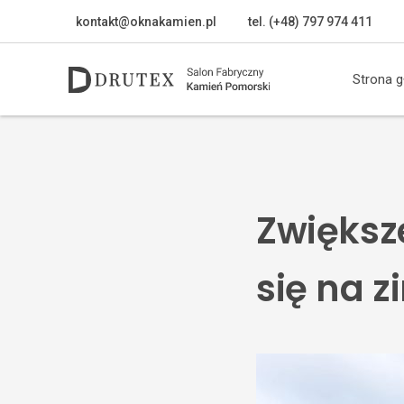
kontakt@oknakamien.pl
tel. (+48) 797 974 411
Strona 
Zwiększ
się na z