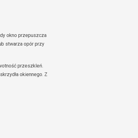
gdy okno przepuszcza
lub stwarza opór przy
ywotność przeszkleń.
skrzydła okiennego. Z