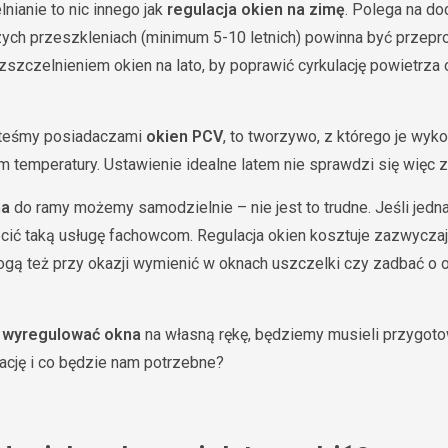
ianie to nic innego jak
regulacja okien na zimę
. Polega na do
zych przeszkleniach (minimum 5-10 letnich) powinna być przepr
szczelnieniem okien na lato, by poprawić cyrkulację powietrza 
esteśmy posiadaczami
okien PCV
, to tworzywo, z którego je wyko
temperatury. Ustawienie idealne latem nie sprawdzi się więc 
na
do ramy możemy samodzielnie – nie jest to trudne. Jeśli jedn
ić taką usługę fachowcom. Regulacja okien kosztuje zazwyczaj
mogą też przy okazji wymienić w oknach uszczelki czy zadbać o 
y
wyregulować okna
na własną rękę, będziemy musieli przygot
ację i co będzie nam potrzebne?