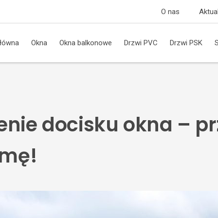
O nas
Aktua
główna
Okna
Okna balkonowe
Drzwi PVC
Drzwi PSK
enie docisku okna – pr
imę!