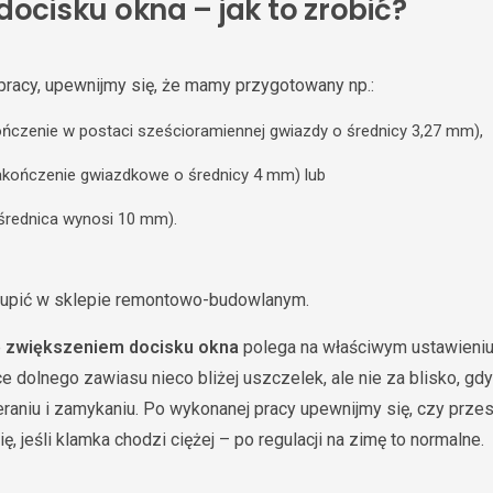
docisku okna – jak to zrobić?
racy, upewnijmy się, że mamy przygotowany np.:
ończenie w postaci sześcioramiennej gwiazdy o średnicy 3,27 mm),
akończenie gwiazdkowe o średnicy 4 mm) lub
o średnica wynosi 10 mm).
kupić w sklepie remontowo-budowlanym.
e
zwiększeniem docisku okna
polega na właściwym ustawieniu
ce dolnego zawiasu nieco bliżej uszczelek, ale nie za blisko, 
eraniu i zamykaniu. Po wykonanej pracy upewnijmy się, czy przes
ę, jeśli klamka chodzi ciężej – po regulacji na zimę to normalne.