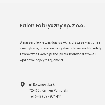
Salon Fabryczny Sp. z o.o.
W naszej ofercie znajdują się okna, drzwi zewnętrzne i
wewnętrzne, nowoczesne systemy tarasowe HS, rolety
zewnętrzne i wewnętrzne jak też bramy garażowe i
wjazdowe najwyższej jakości.
ul. Dziwnowska 3
,
72-400
,
Kamień Pomorski
Tel:
(+48) 797 974 411