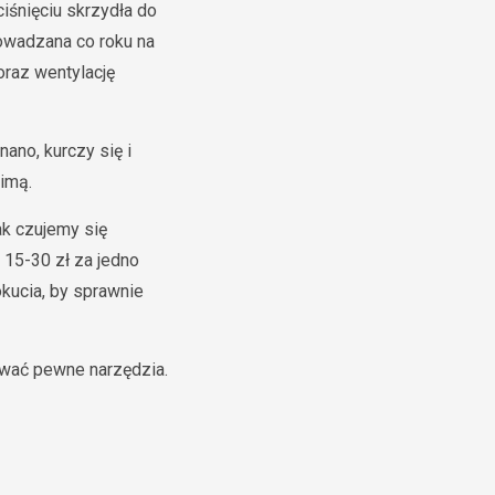
ciśnięciu skrzydła do
owadzana co roku na
oraz wentylację
nano, kurczy się i
zimą.
ak czujemy się
 15-30 zł za jedno
okucia, by sprawnie
ować pewne narzędzia.