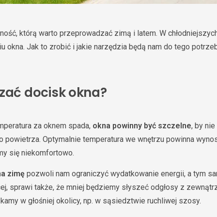
nność, którą warto przeprowadzać zimą i latem. W chłodniejszyc
u okna. Jak to zrobić i jakie narzędzia będą nam do tego potrze
szać docisk okna?
emperatura za oknem spada,
okna powinny być szczelne
, by ni
 powietrza. Optymalnie temperatura we wnętrzu powinna wynosi
jemy się niekomfortowo.
na zimę
pozwoli nam ograniczyć wydatkowanie energii, a tym s
j, sprawi także, że mniej będziemy słyszeć odgłosy z zewnątrz,
kamy w głośniej okolicy, np. w sąsiedztwie ruchliwej szosy.