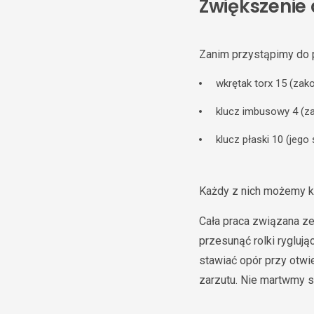
Zwiększenie 
Zanim przystąpimy do p
wkrętak torx 15 (zak
klucz imbusowy 4 (z
klucz płaski 10 (jeg
Każdy z nich możemy 
Cała praca związana z
przesunąć rolki ryglują
stawiać opór przy otwi
zarzutu. Nie martwmy si