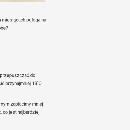
h miesiącach polega na
bne?
e przepuszczać do
ć przynajmniej 18˚C.
amym zapłacimy mniej
 co jest najbardziej