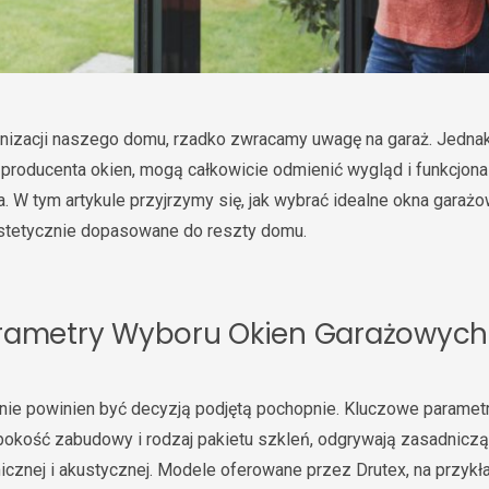
nizacji naszego domu, rzadko zwracamy uwagę na garaż. Jedna
roducenta okien, mogą całkowicie odmienić wygląd i funkcjona
 W tym artykule przyjrzymy się, jak wybrać idealne okna garażow
estetycznie dopasowane do reszty domu.
rametry Wyboru Okien Garażowych
nie powinien być decyzją podjętą pochopnie. Kluczowe parametry,
ębokość zabudowy i rodzaj pakietu szkleń, odgrywają zasadniczą
micznej i akustycznej. Modele oferowane przez Drutex, na przyk