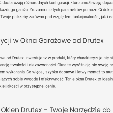
, dostarczają różnorodnych konfiguracji, które umożliwiają dop
 każdego garażu. Zrozumienie tych parametrów pomoże Ci dok
 Twoje potrzeby zarówno pod względem funkcjonalności, jak i es
tycji w Okna Garażowe od Drutex
we od Drutex, inwestujesz w produkt, który charakteryzuje się n
rancją trwałości i niezawodności. Okna te wyróżniają się swoją s
m wykonania. Co więcej, szybka dostawa i łatwy montaż to atut
niących sobie wygodę i efektywność. Tanie okna Drutex to idealn
ej jakości w przystępnej cenie.
 Okien Drutex – Twoje Narzędzie do