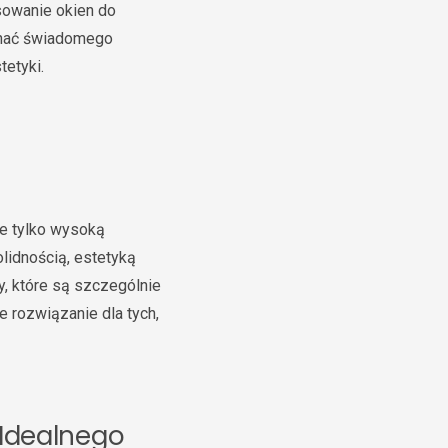
asowanie okien do
onać świadomego
tetyki.
ie tylko wysoką
olidnością, estetyką
y, które są szczególnie
e rozwiązanie dla tych,
 Idealnego