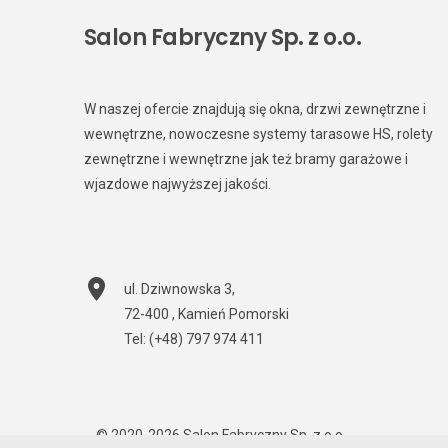
Salon Fabryczny Sp. z o.o.
W naszej ofercie znajdują się okna, drzwi zewnętrzne i
wewnętrzne, nowoczesne systemy tarasowe HS, rolety
zewnętrzne i wewnętrzne jak też bramy garażowe i
wjazdowe najwyższej jakości.
ul. Dziwnowska 3
,
72-400
,
Kamień Pomorski
Tel:
(+48) 797 974 411
© 2020-2026
Salon Fabryczny Sp. z o.o.