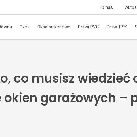
O nas
Aktua
główna
Okna
Okna balkonowe
Drzwi PVC
Drzwi PSK
o, co musisz wiedzieć 
 okien garażowych – 