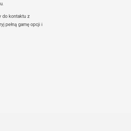
u.
 do kontaktu z
j pełną gamę opcji i