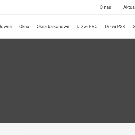
O nas
Aktua
główna
Okna
Okna balkonowe
Drzwi PVC
Drzwi PSK