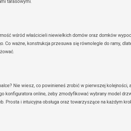
iami tarasowymi.
ność wśród właścicieli niewielkich domów oraz domków wypoc
o. Co ważne, konstrukcja przesuwa się równolegle do ramy, dlat
nżować.
palce? Nie wiesz, co powinieneś zrobić w pierwszej kolejności, 
szego konfiguratora online, żeby zmodyfikować wybrany model dr
. Prosta i intuicyjna obsługa oraz towarzyszące na każdym kroku 