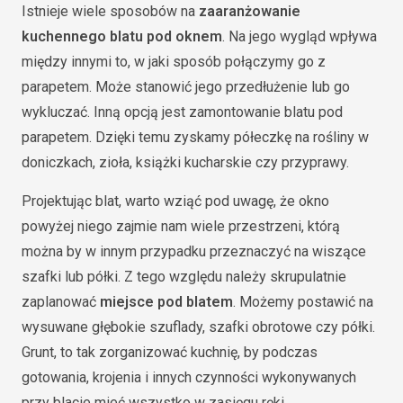
Istnieje wiele sposobów na
zaaranżowanie
kuchennego blatu pod oknem
. Na jego wygląd wpływa
między innymi to, w jaki sposób połączymy go z
parapetem. Może stanowić jego przedłużenie lub go
wykluczać. Inną opcją jest zamontowanie blatu pod
parapetem. Dzięki temu zyskamy półeczkę na rośliny w
doniczkach, zioła, książki kucharskie czy przyprawy.
Projektując blat, warto wziąć pod uwagę, że okno
powyżej niego zajmie nam wiele przestrzeni, którą
można by w innym przypadku przeznaczyć na wiszące
szafki lub półki. Z tego względu należy skrupulatnie
zaplanować
miejsce pod blatem
. Możemy postawić na
wysuwane głębokie szuflady, szafki obrotowe czy półki.
Grunt, to tak zorganizować kuchnię, by podczas
gotowania, krojenia i innych czynności wykonywanych
przy blacie mieć wszystko w zasięgu ręki.