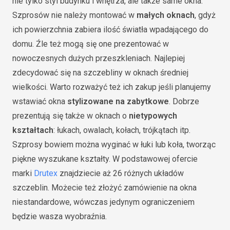
nie tylko styl budynku i wnętrza, ale także same okna.
Szprosów nie należy montować w
małych oknach
, gdyż
ich powierzchnia zabiera ilość światła wpadającego do
domu. Źle też mogą się one prezentować w
nowoczesnych dużych przeszkleniach. Najlepiej
zdecydować się na szczebliny w oknach średniej
wielkości. Warto rozważyć też ich zakup jeśli planujemy
wstawiać okna
stylizowane na zabytkowe
. Dobrze
prezentują się także w oknach o
nietypowych
kształtach
: łukach, owalach, kołach, trójkątach itp.
Szprosy bowiem można wyginać w łuki lub koła, tworząc
piękne wyszukane kształty. W podstawowej ofercie
marki
Drutex
znajdziecie aż 26 różnych układów
szczeblin. Możecie też złożyć zamówienie na okna
niestandardowe, wówczas jedynym ograniczeniem
będzie wasza wyobraźnia.