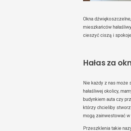
Okna dźwiękoszczelne,
mieszkańców hałaśliwyc
cieszyć ciszą i spokoj
Hałas za ok
Nie każdy z nas może s
hałaśliwej okolicy, ma
budynkiem auta czy prz
którzy chcieliby stwor
mogą zainwestować 
Przeszklenia takie na