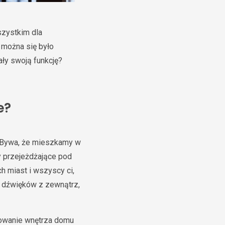
szystkim dla
 można się było
ały swoją funkcję?
e?
. Bywa, że mieszkamy w
y przejeżdżające pod
h miast i wszyscy ci,
d dźwięków z zewnątrz,
olowanie wnętrza domu