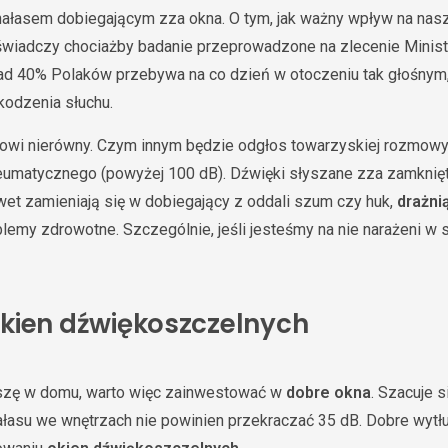
hałasem dobiegającym zza okna. O tym, jak ważny wpływ na nas
 świadczy chociażby badanie przeprowadzone na zlecenie Minis
nad 40% Polaków przebywa na co dzień w otoczeniu tak głośnym
kodzenia słuchu.
sowi nierówny. Czym innym będzie odgłos towarzyskiej rozmowy 
eumatycznego (powyżej 100 dB). Dźwięki słyszane zza zamknię
awet zamieniają się w dobiegający z oddali szum czy huk,
drażni
my zdrowotne. Szczególnie, jeśli jesteśmy na nie narażeni w 
kien dźwiękoszczelnych
szę w domu, warto więc zainwestować w
dobre okna
. Szacuje s
ałasu we wnętrzach nie powinien przekraczać 35 dB. Dobre wytł