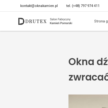
kontakt@oknakamien.pl
tel. (+48) 797 974 411
Strona 
Okna dź
zwraca