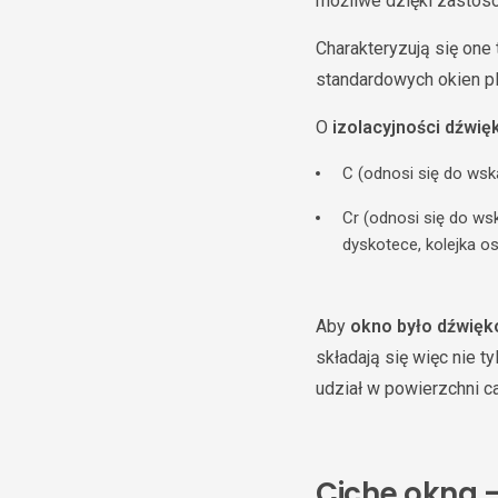
możliwe dzięki zasto
Charakteryzują się one 
standardowych okien pl
O
izolacyjności dźwi
C (odnosi się do wska
Cr (odnosi się do wsk
dyskotece, kolejka o
Aby
okno było dźwię
składają się więc nie 
udział w powierzchni c
Ciche okna –