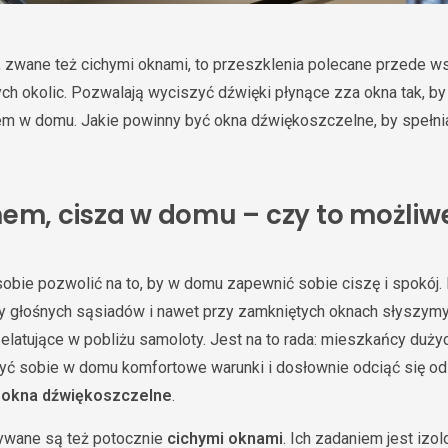
 zwane też cichymi oknami, to przeszklenia polecane przede w
h okolic. Pozwalają wyciszyć dźwięki płynące zza okna tak, by
em w domu. Jakie powinny być okna dźwiękoszczelne, by spełni
nem, cisza w domu – czy to możliw
obie pozwolić na to, by w domu zapewnić sobie ciszę i spokój
my głośnych sąsiadów i nawet przy zamkniętych oknach słyszym
elatujące w pobliżu samoloty. Jest na to rada: mieszkańcy dużyc
zyć sobie w domu komfortowe warunki i dosłownie odciąć się o
w
okna dźwiękoszczelne
.
zywane są też potocznie
cichymi oknami
. Ich zadaniem jest iz