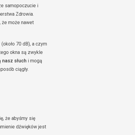
ze samopoczucie i
terstwa Zdrowia.
, że może nawet
(około 70 dB), a czym
tego okna są zwykle
ą nasz słuch
i mogą
sposób ciągły.
ię, że abyśmy się
umienie dźwięków jest