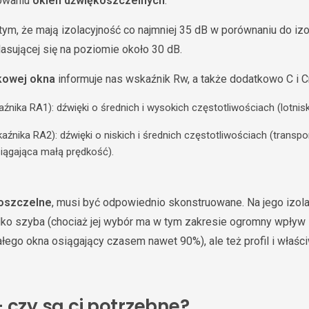
sowaniu
okien dźwiękoszczelnych
.
tym, że mają izolacyjność co najmniej 35 dB w porównaniu do izo
asującej się na poziomie około 30 dB.
ękowej okna
informuje nas wskaźnik Rw, a także dodatkowo C i Cr
źnika RA1): dźwięki o średnich i wysokich częstotliwościach (lotnisk
aźnika RA2): dźwięki o niskich i średnich częstotliwościach (transpo
siągająca małą prędkość).
koszczelne
, musi być odpowiednio skonstruowane. Na jego izol
tylko szyba (chociaż jej wybór ma w tym zakresie ogromny wpływ 
ałego okna osiągający czasem nawet 90%), ale też profil i właś
 czy są ci potrzebne?