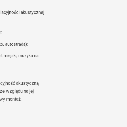
lacyjności akustycznej
:
o, autostrada);
rt miejski, muzyka na
acyjność akustyczną
ze względu na jej
ciwy montaż.