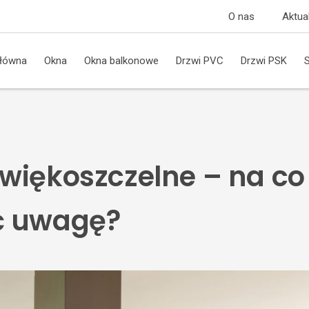
O nas
Aktua
główna
Okna
Okna balkonowe
Drzwi PVC
Drzwi PSK
więkoszczelne – na co
ć uwagę?