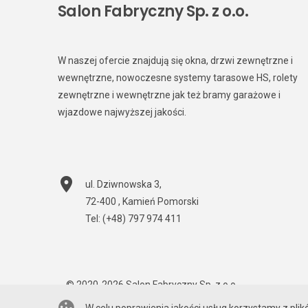
Salon Fabryczny Sp. z o.o.
W naszej ofercie znajdują się okna, drzwi zewnętrzne i
wewnętrzne, nowoczesne systemy tarasowe HS, rolety
zewnętrzne i wewnętrzne jak też bramy garażowe i
wjazdowe najwyższej jakości.
ul. Dziwnowska 3
,
72-400
,
Kamień Pomorski
Tel:
(+48) 797 974 411
© 2020-2026
Salon Fabryczny Sp. z o.o.