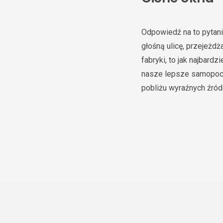
Odpowiedź na to pytani
głośną ulicę, przejeżdż
fabryki, to jak najbard
nasze lepsze samopocz
pobliżu wyraźnych źród