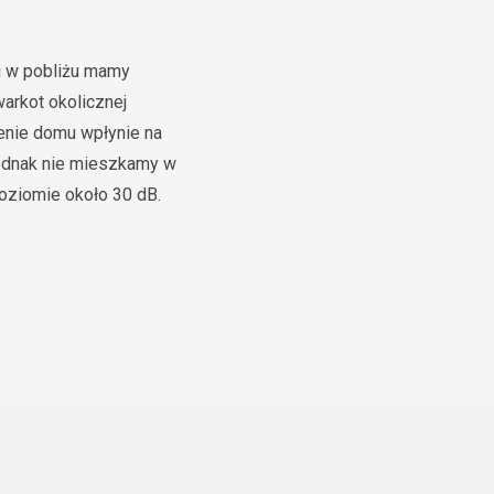
li w pobliżu mamy
warkot okolicznej
zenie domu wpłynie na
jednak nie mieszkamy w
poziomie około 30 dB.