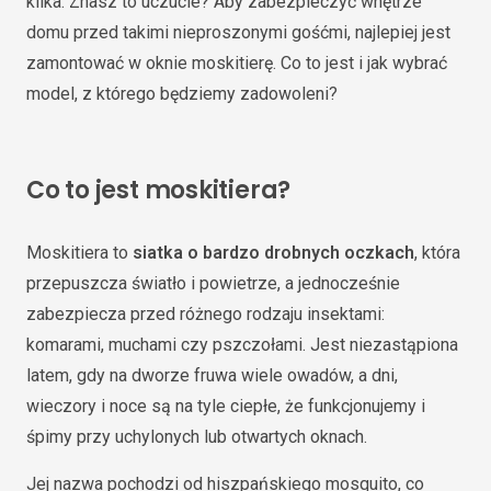
kilka. Znasz to uczucie? Aby zabezpieczyć wnętrze
domu przed takimi nieproszonymi gośćmi, najlepiej jest
zamontować w oknie moskitierę. Co to jest i jak wybrać
model, z którego będziemy zadowoleni?
Co to jest moskitiera?
Moskitiera to
siatka o bardzo drobnych oczkach
, która
przepuszcza światło i powietrze, a jednocześnie
zabezpiecza przed różnego rodzaju insektami:
komarami, muchami czy pszczołami. Jest niezastąpiona
latem, gdy na dworze fruwa wiele owadów, a dni,
wieczory i noce są na tyle ciepłe, że funkcjonujemy i
śpimy przy uchylonych lub otwartych oknach.
Jej nazwa pochodzi od hiszpańskiego mosquito, co