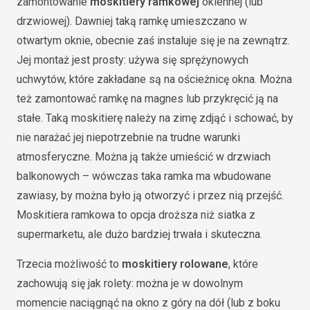
zamontowanie
moskitiery ramkowej
okiennej (lub
drzwiowej). Dawniej taką ramkę umieszczano w
otwartym oknie, obecnie zaś instaluje się je na zewnątrz.
Jej montaż jest prosty: używa się sprężynowych
uchwytów, które zakładane są na ościeżnicę okna. Można
też zamontować ramkę na magnes lub przykręcić ją na
stałe. Taką moskitierę należy na zimę zdjąć i schować, by
nie narażać jej niepotrzebnie na trudne warunki
atmosferyczne. Można ją także umieścić w drzwiach
balkonowych – wówczas taka ramka ma wbudowane
zawiasy, by można było ją otworzyć i przez nią przejść.
Moskitiera ramkowa to opcja droższa niż siatka z
supermarketu, ale dużo bardziej trwała i skuteczna.
Trzecia możliwość to
moskitiery rolowane
, które
zachowują się jak rolety: można je w dowolnym
momencie naciągnąć na okno z góry na dół (lub z boku