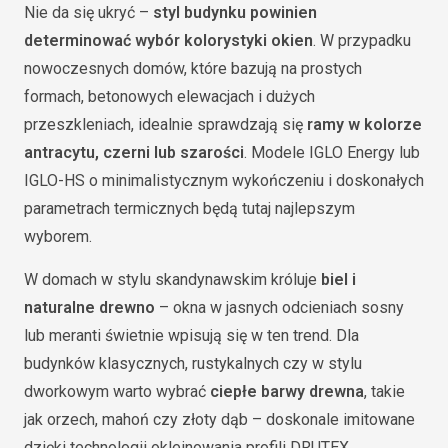
Nie da się ukryć –
styl budynku powinien
determinować wybór kolorystyki okien
. W przypadku
nowoczesnych domów, które bazują na prostych
formach, betonowych elewacjach i dużych
przeszkleniach, idealnie sprawdzają się
ramy w kolorze
antracytu, czerni lub szarości
. Modele IGLO Energy lub
IGLO-HS o minimalistycznym wykończeniu i doskonałych
parametrach termicznych będą tutaj najlepszym
wyborem.
W domach w stylu skandynawskim króluje
biel i
naturalne drewno
– okna w jasnych odcieniach sosny
lub meranti świetnie wpisują się w ten trend. Dla
budynków klasycznych, rustykalnych czy w stylu
dworkowym warto wybrać
ciepłe barwy drewna
, takie
jak orzech, mahoń czy złoty dąb – doskonale imitowane
dzięki technologii okleinowania profili DRUTEX.