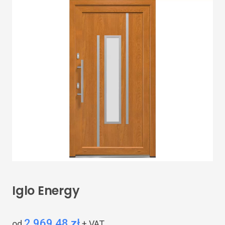
Iglo Energy
2 969,48 zł
od
+ VAT