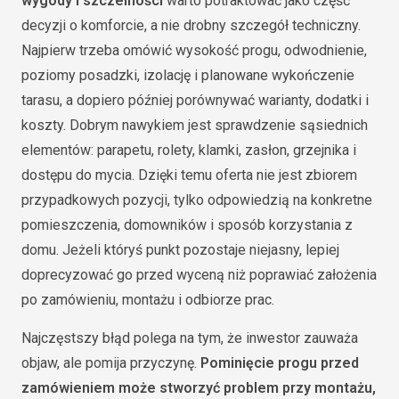
wygody i szczelności
warto potraktować jako część
decyzji o komforcie, a nie drobny szczegół techniczny.
Najpierw trzeba omówić wysokość progu, odwodnienie,
poziomy posadzki, izolację i planowane wykończenie
tarasu, a dopiero później porównywać warianty, dodatki i
koszty. Dobrym nawykiem jest sprawdzenie sąsiednich
elementów: parapetu, rolety, klamki, zasłon, grzejnika i
dostępu do mycia. Dzięki temu oferta nie jest zbiorem
przypadkowych pozycji, tylko odpowiedzią na konkretne
pomieszczenia, domowników i sposób korzystania z
domu. Jeżeli któryś punkt pozostaje niejasny, lepiej
doprecyzować go przed wyceną niż poprawiać założenia
po zamówieniu, montażu i odbiorze prac.
Najczęstszy błąd polega na tym, że inwestor zauważa
objaw, ale pomija przyczynę.
Pominięcie progu przed
zamówieniem może stworzyć problem przy montażu,