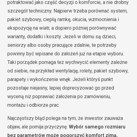
potraktować jako część decyzji o komforcie, a nie drobny
szczegół techniczny. Najpierw trzeba porównać system,
pakiet szybowy, ciepłą ramkę, okucia, wzmocnienia i
ekspozycję na wiatr, a dopiero później porównywać
warianty, dodatki i koszty. Jeżeli w domu są dzieci,
seniorzy albo osoby pracujące zdalnie, te potrzeby
powinny być wpisane do założeń już na etapie wyboru.
Taki porządek pomaga też wychwycić elementy zależne
od siebie, na przykład wentylację, rolety, pakiet szybowy,
parapety i wykończenie wnęk. Jeżeli któryś punkt
pozostaje niejasny, lepiej doprecyzować go przed
wyceną niż poprawiać założenia po zamówieniu,
montażu i odbiorze prac.
Najczęstszy błąd polega na tym, że inwestor zauważa
objaw, ale pomija przyczynę.
Wybór samego rozmiaru
bez parametrów może pogorszyć komfort zimą,