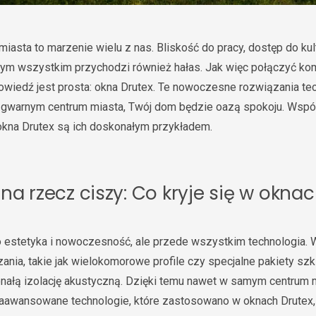
iasta to marzenie wielu z nas. Bliskość do pracy, dostęp do ku
tym wszystkim przychodzi również hałas. Jak więc połączyć kom
wiedź jest prosta: okna Drutex. Te nowoczesne rozwiązania te
w gwarnym centrum miasta, Twój dom będzie oazą spokoju. Wsp
 okna Drutex są ich doskonałym przykładem.
na rzecz ciszy: Co kryje się w okna
ko estetyka i nowoczesność, ale przede wszystkim technologia.
ia, takie jak wielokomorowe profile czy specjalne pakiety szk
nałą izolację akustyczną. Dzięki temu nawet w samym centrum
Zaawansowane technologie, które zastosowano w oknach Drutex, 