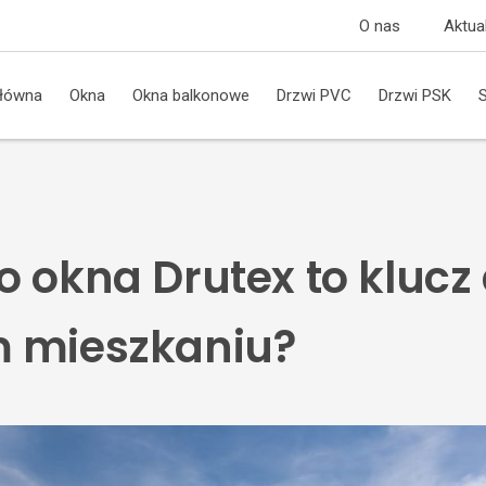
O nas
Aktua
główna
Okna
Okna balkonowe
Drzwi PVC
Drzwi PSK
 okna Drutex to klucz 
 mieszkaniu?