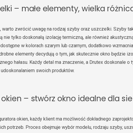
zelki – małe elementy, wielka różnic
, warto zwrócić uwagę na rodzaj szyby oraz uszczelki. Szyby tak
ą nie tylko doskonałą izolację termiczną, ale również akustycz
 dostępne w kolorach szarym lub czarnym, dodatkowo wzmacniaj
 drobne elementy decydują o tym, jak skutecznie okno będzie i
nego hałasu. Każdy detal ma znaczenie, a Drutex doskonale o t
d udoskonalaniem swoich produktów.
 okien – stwórz okno idealne dla sie
guratora okien, każdy klient ma możliwość dokładnego zaprojekt
h potrzeb. Proces obejmuje wybór modelu, rodzaju szyby, uszc