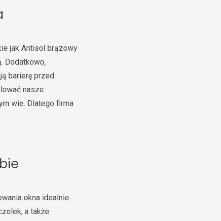
a
ie jak Antisol brązowy
ną. Dodatkowo,
ą barierę przed
zolować nasze
ym wie. Dlatego firma
bie
owania okna idealnie
zelek, a także