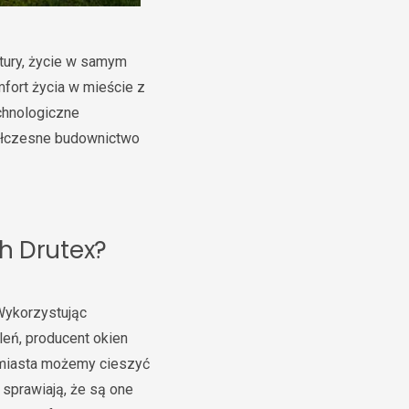
ltury, życie w samym
fort życia w mieście z
chnologiczne
ółczesne budownictwo
ch Drutex?
 Wykorzystując
leń, producent okien
 miasta możemy cieszyć
sprawiają, że są one