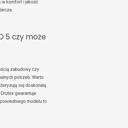
a w komfort i jakość
arcza.
O 5 czy może
kością zabudowy czy
alnych potrzeb. Warto
kteryzują się doskonałą
 Drutex gwarantuje
odpowiedniego modelu to