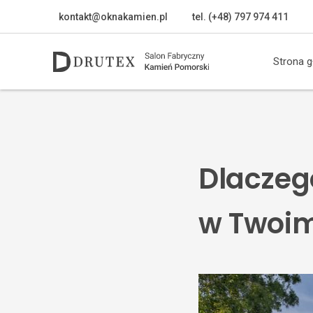
kontakt@oknakamien.pl
tel. (+48) 797 974 411
Strona 
Dlaczego
w Twoim