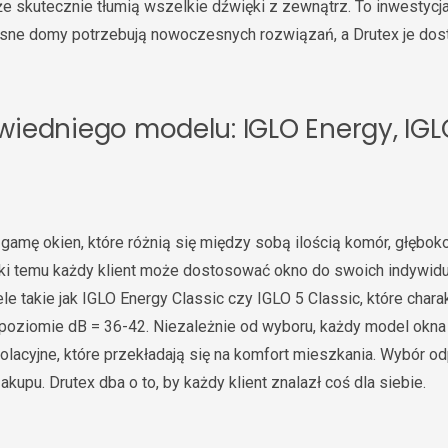
akże skutecznie tłumią wszelkie dźwięki z zewnątrz. To inwestycj
esne domy potrzebują nowoczesnych rozwiązań, a Drutex je dost
iedniego modelu: IGLO Energy, IGL
 gamę okien, które różnią się między sobą ilością komór, głębo
ęki temu każdy klient może dostosować okno do swoich indywidu
e takie jak IGLO Energy Classic czy IGLO 5 Classic, które chara
 poziomie dB = 36-42. Niezależnie od wyboru, każdy model okna
olacyjne, które przekładają się na komfort mieszkania. Wybór 
akupu. Drutex dba o to, by każdy klient znalazł coś dla siebie.