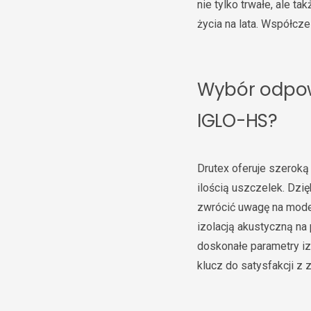
nie tylko trwałe, ale t
życia na lata. Współcz
Wybór odpow
IGLO-HS?
Drutex oferuje szeroką
ilością uszczelek. Dzi
zwrócić uwagę na model
izolacją akustyczną na
doskonałe parametry iz
klucz do satysfakcji z z